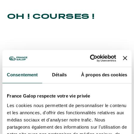
OH ! COURSES !
NEWSLETTERS
Bons plans, nouveautés et
PLAN
actus : ne ratez rien !
Consentement
Détails
À propos des cookies
France Galop respecte votre vie privée
PLAN
Les cookies nous permettent de personnaliser le contenu
et les annonces, d'offrir des fonctionnalités relatives aux
PLAN
médias sociaux et d'analyser notre trafic. Nous
S’ABONNER
partageons également des informations sur l'utilisation de
FICHE