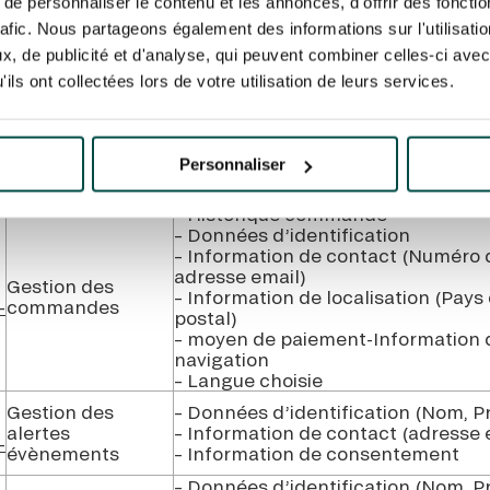
e personnaliser le contenu et les annonces, d'offrir des fonctio
naissance, civilités, Identifiant Util
– Information de contact (Numéro 
rafic. Nous partageons également des informations sur l'utilisati
adresse email)
, de publicité et d'analyse, qui peuvent combiner celles-ci avec
Création de
– Information de localisation (Pays
ils ont collectées lors de votre utilisation de leurs services.
compte et gestion
postal)
-
des accès
– Information d’authentification (e
Identifiant unique de compte)
– Information de connexion et de n
Personnaliser
création des mots de passe, origin
– Langue choisie
– Historique commande
– Données d’identification
– Information de contact (Numéro 
adresse email)
Gestion des
– Information de localisation (Pays
-
commandes
postal)
– moyen de paiement-Information 
navigation
– Langue choisie
Gestion des
– Données d’identification (Nom, P
alertes
– Information de contact (adresse 
-
évènements
– Information de consentement
– Données d’identification (Nom, 