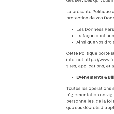
des services qui vous 
LA GARDE
NOËL À DEAUVILLE-LA TOUQUES
PRIX DE P
En cliquant sur s’abonner vous auto
NRJ MUSIC TOUR AUX EMIRATES POULES
LA GARDE
concernant France Galop. Vous pour
D'ESSAI
La présente Politique 
PRIX DE P
la gestion de vos données et vos dro
protection de vos Donn
TOUS NOS ÉVÉNEMENTS
Les Données Perso
La façon dont son
Accès rapide
Ainsi que vos dro
INFORMATIONS PRATIQUES
RESTA
Cette Politique porte 
internet https://www.fr
sites, applications, et 
Evènements & Bill
Toutes les opérations 
réglementation en vig
personnelles, de la loi
que ses décrets d’appl