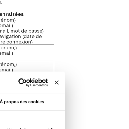
.
 traitées
Prénom)
email)
mail, mot de passe)
avigation (date de
ère connexion)
rénom,)
email)
rénom,)
email)
rénom,)
email)
À propos des cookies
Prénom, date de