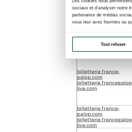
Les cookies nous permettent d
sociaux et d'analyser notre t
partenaires de médias sociaux
billetterie.france-
galop.com
vous leur avez fournies ou qu'
billetterie.francegalop
live.com
Tout refuser
billetterie.france-
galop.com
billetterie.francegalop
live.com
billetterie.france-
galop.com
billetterie.francegalop
live.com