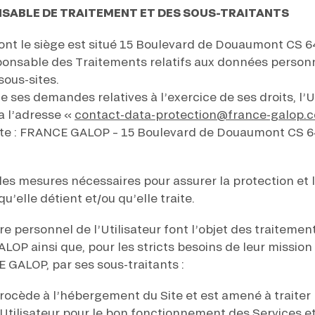
ONSABLE DE TRAITEMENT ET DES SOUS-TRAITANTS
nt le siège est situé 15 Boulevard de Douaumont CS 6
ponsable des Traitements relatifs aux données personn
sous-sites.
 ses demandes relatives à l’exercice de ses droits, l’U
 l’adresse «
contact-data-protection@france-galop.
ante : FRANCE GALOP – 15 Boulevard de Douaumont CS 
 mesures nécessaires pour assurer la protection et la
u’elle détient et/ou qu’elle traite.
e personnel de l’Utilisateur font l’objet des traitemen
LOP ainsi que, pour les stricts besoins de leur missi
 GALOP, par ses sous-traitants :
procède à l’hébergement du Site et est amené à traiter
Utilisateur pour le bon fonctionnement des Services et 