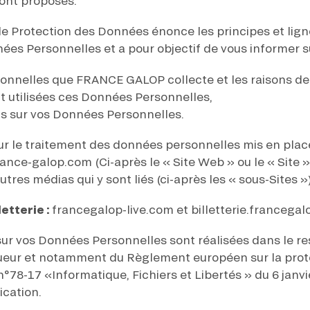
sont proposés.
N PARTY - CYGAMES GRAND
ARIS - 14 JUILLET
risez France Galop à stocker et traiter votre adresse mail pour vous envoyer ses newsl
N PARTY - CYGAMES GRAND
rez à tout moment vous désabonner en utilisant le lien de désabonnement intégré d
de Protection des Données énonce les principes et ligne
ARIS - 14 JUILLET
its
.
ées Personnelles et a pour objectif de vous informer su
nnelles que FRANCE GALOP collecte et les raisons de 
t utilisées ces Données Personnelles,
its sur vos Données Personnelles.
URATION
BTOB – ENTREPRISES
sur le traitement des données personnelles mis en place
ance-galop.com (Ci-après le « Site Web » ou le « Site »)
autres médias qui y sont liés (ci-après les « sous-Sites »)
etterie :
francegalop-live.com et billetterie.francegal
sur vos Données Personnelles sont réalisées dans le re
ueur et notamment du Règlement européen sur la pro
 n°78-17 «Informatique, Fichiers et Libertés » du 6 janv
ication.