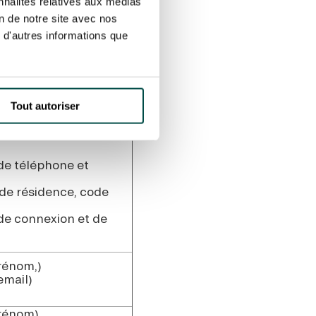
nnalités relatives aux médias
isateur)
de téléphone et
on de notre site avec nos
 d'autres informations que
 de résidence, code
mail, mot de passe,
avigation (date de
Tout autoriser
e de votre compte)
de téléphone et
 de résidence, code
de connexion et de
rénom,)
email)
Prénom)