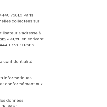
4440 75819 Paris
elles collectées sur
tilisateur s’adresse à
com
» et/ou en écrivant
64440 75819 Paris
 confidentialité
ts informatiques
on et conformément aux
 les données
du Site ;