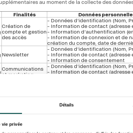
supplémentaires au moment de la collecte des données
Finalités
Données personnelles
– Données d’identification (Nom, 
Création de
– Information de contact (adresse 
m
compte et gestion
– Information d’authentification (e
des accès
– Information de connexion et de n
création du compte, date de derni
– Données d’identification (Nom, P
m
Newsletter
– Information de contact (adresse 
– Information de consentement
– Données d’identification (Nom, P
Communications
m
– Information de contact (adresse 
et marketing
– Information de consentement
Gestion de la
fonctionnalité
« suivre » relative
– Données d’identification (Nom, P
aux chevaux
m
– Information de contact (adresse 
Détails
suivis.
– Information de consentement
Gestion de la
fonctionnalité «
live » ; « replay »
 vie privée
– Données d’identification (Nom, 