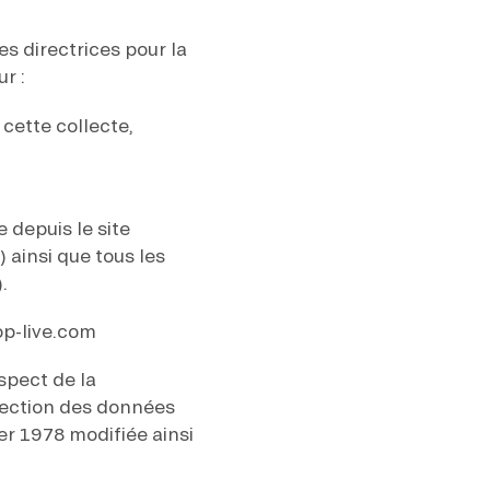
etter ainsi que des informations
ans la newsletter.
En savoir plus
sur
s directrices pour la
S’ABONNER
r :
cette collecte,
DRESS CODE
 depuis le site
 ainsi que tous les
.
op-live.com
spect de la
tection des données
ier 1978 modifiée ainsi