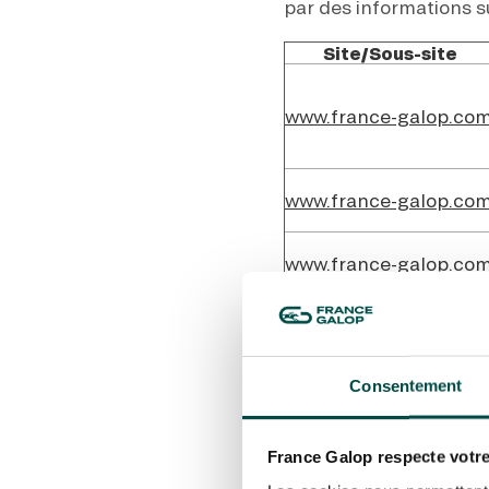
par des informations 
Site/Sous-site
www.france-galop.co
www.france-galop.co
www.france-galop.co
www.france-galop.co
Consentement
France Galop respecte votre