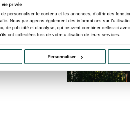
 vie privée
ivent une allocation. Cet
e personnaliser le contenu et les annonces, d'offrir des fonctio
ur entreprise et de payer
rafic. Nous partageons également des informations sur l'utilisati
éussite (maréchal-ferrant,
, de publicité et d'analyse, qui peuvent combiner celles-ci avec
lad, vétérinaire, … )
ils ont collectées lors de votre utilisation de leurs services.
ent de toucher vos gains.
ne pour vous faire payer.
Personnaliser