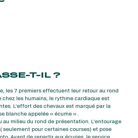
r fréquence. Je pourrai le retirer à
S’ABONNER
etter ainsi que des informations
ans la newsletter.
En savoir plus
sur
SSE-T-IL ?
e, les 7 premiers effectuent leur retour au rond
chez les humains, le rythme cardiaque est
antes. L’effort des chevaux est marqué par la
se blanche appelée « écume » .
u au milieu du rond de présentation. L’entourage
x ( seulement pour certaines courses) et pose
oto. Avant de repartir aux écuries, le service