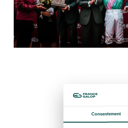
CO
Consentement
FON