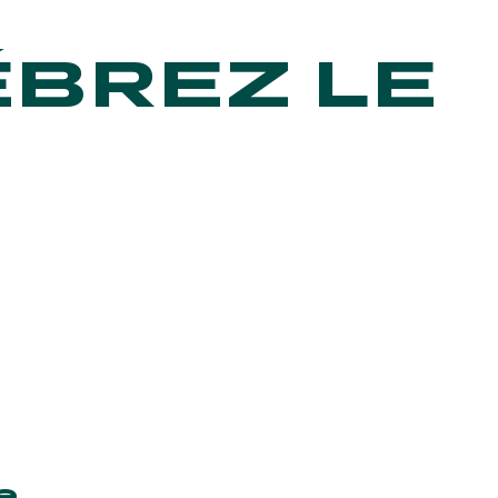
ÉBREZ LE
S
S’ABONNER
e