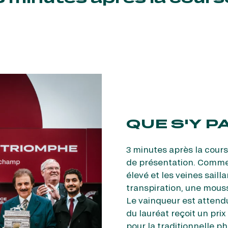
re un pixel de suivi des ouvertures des mails et d'adaptation de leur contenu et de leu
er le suivi de mes e-mails".
risez France Galop à stocker et traiter votre adresse mail pour vous envoyer ses newsl
rez à tout moment vous désabonner en utilisant le lien de désabonnement intégré d
its
.
QUE S'Y PA
3 minutes après la cours
de présentation. Comme 
élevé et les veines saill
transpiration, une mous
Le vainqueur est attend
du lauréat reçoit un pri
pour la traditionnelle ph