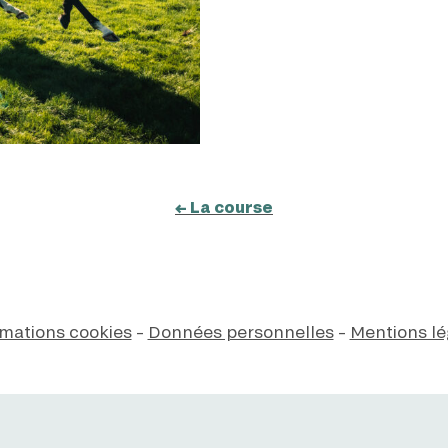
Enfin, il y a aussi
← La course
rmations cookies
–
Données personnelles
–
Mentions lé