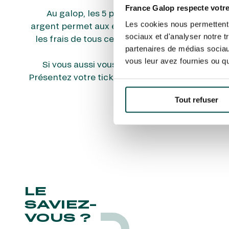
France Galop respecte votre
Au galop, les 5 premiers d’une course perço
Les cookies nous permettent d
argent permet aux entraîneurs de faire vivre le
sociaux et d'analyser notre t
les frais de tous ceux qui ont contribué à la r
partenaires de médias sociaux
vous leur avez fournies ou qu'
Si vous aussi vous avez gagné, c’est le mom
Présentez votre ticket au comptoir ou à une bor
Tout refuser
LE
SAVIEZ-
VOUS ?