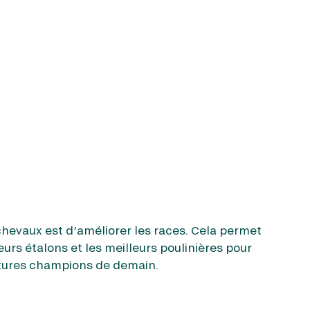
rminée les chevaux de courses connaissent une
nent la direction du Haras pour donner
chevaux est d’améliorer les races. Cela permet
oulains.
urs étalons et les meilleurs poulinières pour
 deviennent des « chevaux de selle » dans des
tures champions de demain.
 ou sont reconvertis dans d’autres disciplines
suivent leur carrière à l’étranger.