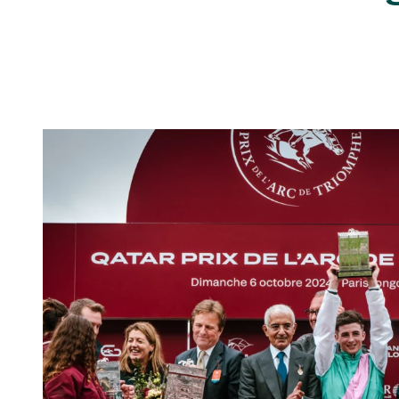
J’accepte que France Galop insè
tout moment grâce au lien "Gér
En cliquant sur s’abonner vous auto
concernant France Galop. Vous pour
la gestion de vos données et vos dro