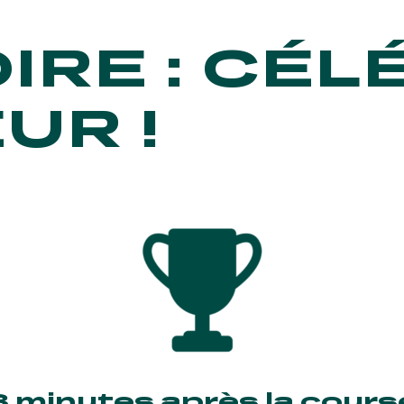
IRE : CÉL
UR !
WSLETTER
veautés et actus : ne ratez rien !
3 minutes après la cours