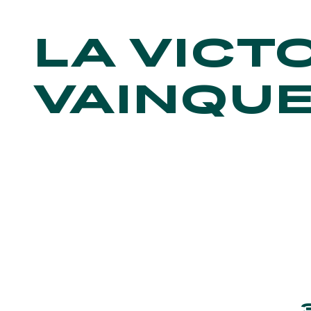
LA VICTO
VAINQUE
NE
Bons plans, nou