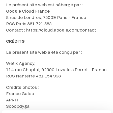
GRAND PRIX DE SAINT-CLOUD
Le présent site web est hébergé par :
JEUXDI BY PARISLONGCHAMP
Google Cloud France
JEUXDI BY PARISLONGCHAMP
8 rue de Londres, 75009 Paris – France
RCS Paris 881 721 583
LA GARDEN PARTY - CYGAMES GRAND PRIX DE PARIS -
14 JUILLET
Contact : https://cloud.google.com/contact
LA GARDEN PARTY - CYGAMES GRAND PRIX DE PARIS -
14 JUILLET
CRÉDITS
TOUS NOS ÉVÉNEMENTS
Le présent site web a été conçu par :
Wetix Agency,
OFFRES, PASS & ABONNEMENTS
114 rue Chaptal, 92300 Levallois Perret – France
RCS Nanterre 481 154 938
ABONNEMENTS ANNUELS
ABONNEMENTS ANNUELS
Crédits photos :
France Galop
JOURS DE COURSES
JOURS DE COURSES
APRH
Scoopdyga
PARKING
Share&Dare
PARKING