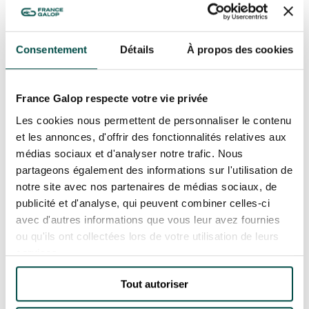
Florian Léger – Share&Dare
Bruno Vandevelde
Consentement
Détails
À propos des cookies
JOUER DOIT RESTER UN PLAISIR
NOS EXPÉRIENCES
Depuis 1983, le PMU s’est engagé sur le Jeu
France Galop respecte votre vie privée
Responsable.
EN FAMILLE
Les cookies nous permettent de personnaliser le contenu
France Galop soutient ce programme qui vise à
EN FAMILLE
et les annonces, d'offrir des fonctionnalités relatives aux
ce que le jeu reste un plaisir parmi d’autres et ne
médias sociaux et d'analyser notre trafic. Nous
ENTRE AMIS
devienne pas un problème.
ENTRE AMIS
partageons également des informations sur l'utilisation de
Si nécessaire, vous pouvez contacter SOS-
notre site avec nos partenaires de médias sociaux, de
POUR LE SPORT
Joueurs, qui est une association à but non
publicité et d'analyse, qui peuvent combiner celles-ci
POUR LE SPORT
lucratif ayant pour objectif d’aider les joueurs en
avec d'autres informations que vous leur avez fournies
cas de difficultés ainsi que leur famille. Vous
POUR FAIRE LA FÊTE
ou qu'ils ont collectées lors de votre utilisation de leurs
POUR FAIRE LA FÊTE
pouvez visiter leur site : www.sosjoueurs.org ou
services.
les joindre au 09-69-39-55-12 (appel non
EN COUPLE
surtaxé).
EN COUPLE
Tout autoriser