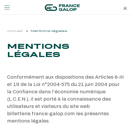
Événements et billetterie
Découvrez-nous
Accueil
Mentions légales
MENTIONS
NEWSLETTERS
LES ÉVÉNEMENTS
DÉCOUVREZ-NOUS
LÉGALES
Bons plans, nouveautés et
MEETING DE DEAUVILLE BARRIÈRE
QUI SOMMES-NOUS ?
actus : ne ratez rien !
MEETING DE DEAUVILLE BARRIÈRE
QUI SOMMES-NOUS ?
Conformément aux dispositions des Articles 6-III
QATAR ARC TRIALS
NOS ENGAGEMENTS BIEN-ÊTRE ÉQUIN
et 19 de la Loi n°2004-575 du 21 juin 2004 pour
QATAR ARC TRIALS
NOS ENGAGEMENTS BIEN-ÊTRE ÉQUIN
la Confiance dans l’économie numérique
À LA DÉCOUVERTE DE L'HIPPODROME
RESPONSABILITÉ SOCIÉTALE
(L.C.E.N.), il est porté à la connaissance des
À LA DÉCOUVERTE DE L'HIPPODROME
RESPONSABILITÉ SOCIÉTALE
utilisateurs et visiteurs du site web
billetterie.france-galop.com les présentes
QATAR PRIX DE L'ARC DE TRIOMPHE
QATAR PRIX DE L'ARC DE TRIOMPHE
mentions légales.
S’ABONNER
L'HIPPODROME EN FAMILLE