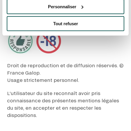
EVÉNEMENTS D'ENTREPRISE
Jouer comporte des risques : endettement,
EVÉNEMENTS D'ENTREPRISE
Personnaliser
isolement, dépendance. Pour être aidé, appelez
le 09-74-75-13-13 (appel non surtaxé).
TOUTES NOS EXPERIENCES
Tout refuser
Accès rapide
INFORMATIONS PRATIQUES
RESTAURATION
Droit de reproduction et de diffusion réservés. ©
France Galop.
BTOB – ENTREPRISES
Usage strictement personnel.
DRESS CODE
L’utilisateur du site reconnaît avoir pris
connaissance des présentes mentions légales
du site, en accepter et en respecter les
dispositions.