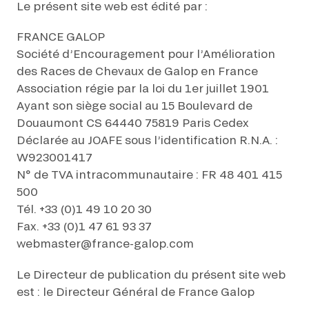
Le présent site web est édité par :
L'HIPPODROME EN FAMILLE
En cliquant sur s’abonner vous autorisez France Galop à stocker et traiter
LES 48H DE L'OBSTACLE
votre adresse mail pour vous envoyer ses newsletter ainsi que des
FRANCE GALOP
LES 48H DE L'OBSTACLE
informations concernant France Galop. Vous pourrez à tout moment vous
Société d’Encouragement pour l’Amélioration
S’ABONNER
désabonner en utilisant le lien de désabonnement intégré dans la
newsletter.
En savoir plus
sur la gestion de vos données et vos droits
.
des Races de Chevaux de Galop en France
NOËL À DEAUVILLE-LA TOUQUES
NOËL À DEAUVILLE-LA TOUQUES
Association régie par la loi du 1er juillet 1901
Ayant son siège social au 15 Boulevard de
NRJ MUSIC TOUR AUX EMIRATES POULES D'ESSAI
NRJ MUSIC TOUR AUX EMIRATES POULES D'ESSAI
Douaumont CS 64440 75819 Paris Cedex
Déclarée au JOAFE sous l’identification R.N.A. :
LE DÉFI DES HARAS - GRAND STEEPLE-CHASE DE PARIS
W923001417
LE DÉFI DES HARAS - GRAND STEEPLE-CHASE DE PARIS
N° de TVA intracommunautaire : FR 48 401 415
QATAR PRIX DU JOCKEY CLUB
500
QATAR PRIX DU JOCKEY CLUB
Tél. +33 (0)1 49 10 20 30
PRIX DE DIANE LONGINES
Fax. +33 (0)1 47 61 93 37
PRIX DE DIANE LONGINES
webmaster@france-galop.com
OH! COURSES
OH! COURSES
Le Directeur de publication du présent site web
est : le Directeur Général de France Galop
GRAND PRIX DE SAINT-CLOUD