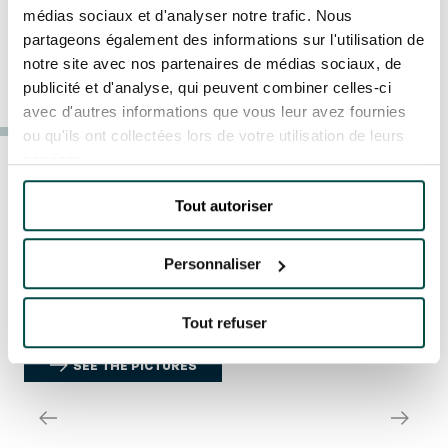
médias sociaux et d'analyser notre trafic. Nous
partageons également des informations sur l'utilisation de
Quick access
notre site avec nos partenaires de médias sociaux, de
PHOTOS
PRACTICAL INFORMATION
publicité et d'analyse, qui peuvent combiner celles-ci
ALBUM
avec d'autres informations que vous leur avez fournies
CATERING
ou qu'ils ont collectées lors de votre utilisation de leurs
services.
BTOB – ENTERPRISES
Tout autoriser
DRESS CODE
PRIX DE DIANE
Personnaliser
LONGINES
12 PHOTOS
Tout refuser
SEE THE PICTURES
SEE THE PICTURES