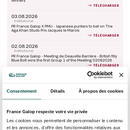
winners
TÉLÉCHARGER
03.08.2026
Institutional
PR France Galop X PMU - Japanese punters to bet on The
Aga Khan Studs Prix Jacques le Marois
OUR EXPERIENCES
TÉLÉCHARGER
02.08.2026
AS A FAMILY
Institutional
AS A FAMILY
PR France Galop - Meeting de Deauville Barrière - British filly
Blue Bolt wins the first Group 1 of the Meeting 02082026
TÉLÉCHARGER
WITH FRIENDS
WITH FRIENDS
27.07.2026
Institutional
AS A COUPLE
PR France Galop - More major French races open to
AS A COUPLE
Japanese punters - 27072026
Consentement
Détails
À propos des cookies
TÉLÉCHARGER
FOR SPORT
FOR SPORT
France Galop respecte votre vie privée
CORPORATE EVENTS
CORPORATE EVENTS
Les cookies nous permettent de personnaliser le contenu
et les annonces, d'offrir des fonctionnalités relatives aux