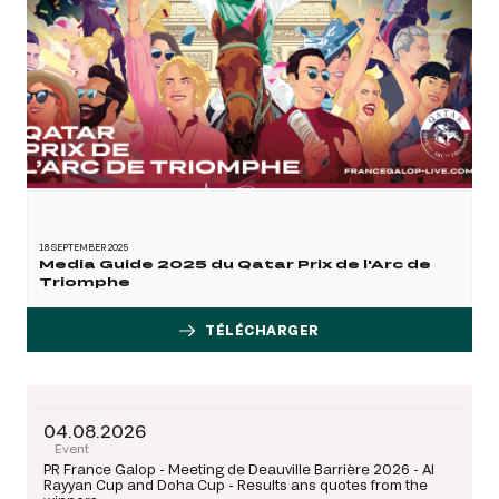
GRAND PRIX DE SAINT-CLOUD
JEUXDI BY PARISLONGCHAMP
JEUXDI BY PARISLONGCHAMP
LA GARDEN PARTY - CYGAMES GRAND PRIX DE PARIS -
14TH JULY
LA GARDEN PARTY - CYGAMES GRAND PRIX DE PARIS -
14TH JULY
ALL OUR EVENTS
18 SEPTEMBER 2025
Media Guide 2025 du Qatar Prix de l'Arc de
Triomphe
OFFERS, PASSES AND MEMBERSHIPS
TÉLÉCHARGER
SEASON TICKET OFFERS
SEASON TICKET OFFERS
ALL RACE DAYS
TÉLÉCHARGER
04.08.2026
ALL RACE DAYS
Event
PR France Galop - Meeting de Deauville Barrière 2026 - Al
PARKING
Rayyan Cup and Doha Cup - Results ans quotes from the
PARKING