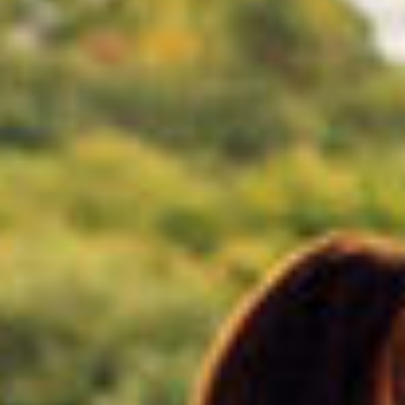
EVÉNEMENTS D'ENTREPRISE
EVÉNEMENTS D'ENTREPRISE
TOUTES NOS EXPERIENCES
Accès rapide
INFORMATIONS PRATIQUES
RESTAURATION
BTOB – ENTREPRISES
DRESS CODE