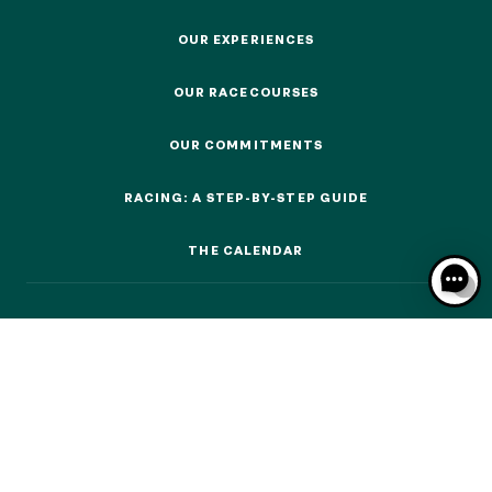
EVENTS AND TICKETING
OUR EXPERIENCES
OUR EXPERIENCES
OUR RACECOURSES
OUR RACECOURSES
OUR EXPERIENCES
OUR COMMITMENTS
OUR COMMITMENTS
AS A FAMILY
RACING: A STEP-BY-STEP GUIDE
AS A FAMILY
RACING: A STEP-BY-STEP GUIDE
WITH FRIENDS
THE CALENDAR
THE CALENDAR
WITH FRIENDS
AS A COUPLE
AS A COUPLE
FOR SPORT
FOR SPORT
CORPORATE EVENTS
CORPORATE EVENTS