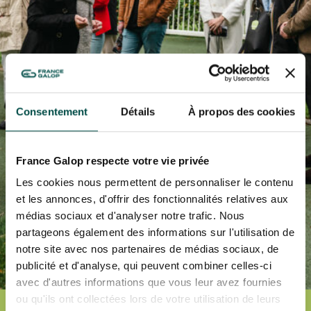
FAMILY RACE DAYS - L'HIPPODROME EN FAMILLE
By clicking on subscribe, you authorise France Galop to store and process
48H DE L'OBSTACLE
your email address in order to send you its newsletters as well as
48H DE L'OBSTACLE
information about France Galop. You can unsubscribe at any time by using
SUBSCRIBE
the “unsubscribe” link displayed in the newsletter.
Find out more
about how
your data and rights are managed
.
CHRISTMAS AT DEAUVILLE-LA TOUQUES
CHRISTMAS AT DEAUVILLE-LA TOUQUES
NRJ MUSIC TOUR AUX EMIRATES POULES D'ESSAI
Consentement
Détails
À propos des cookies
NRJ MUSIC TOUR AUX EMIRATES POULES D'ESSAI
LE DÉFI DES HARAS - GRAND STEEPLE-CHASE DE PARIS
LE DÉFI DES HARAS - GRAND STEEPLE-CHASE DE PARIS
France Galop respecte votre vie privée
Les cookies nous permettent de personnaliser le contenu
QATAR PRIX DU JOCKEY CLUB
QATAR PRIX DU JOCKEY CLUB
et les annonces, d'offrir des fonctionnalités relatives aux
médias sociaux et d'analyser notre trafic. Nous
PRIX DE DIANE LONGINES
partageons également des informations sur l'utilisation de
PRIX DE DIANE LONGINES
notre site avec nos partenaires de médias sociaux, de
OH! COURSES
publicité et d'analyse, qui peuvent combiner celles-ci
OH! COURSES
avec d'autres informations que vous leur avez fournies
ou qu'ils ont collectées lors de votre utilisation de leurs
GRAND PRIX DE SAINT-CLOUD
Accueil
Behind the scenes