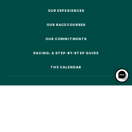
EVENTS AND TICKETING
OUR EXPERIENCES
OUR EXPERIENCES
OUR RACECOURSES
OUR RACECOURSES
OUR EXPERIENCES
OUR COMMITMENTS
OUR COMMITMENTS
AS A FAMILY
RACING: A STEP-BY-STEP GUIDE
AS A FAMILY
RACING: A STEP-BY-STEP GUIDE
WITH FRIENDS
THE CALENDAR
THE CALENDAR
WITH FRIENDS
AS A COUPLE
AS A COUPLE
FOR SPORT
FOR SPORT
CORPORATE EVENTS
CORPORATE EVENTS