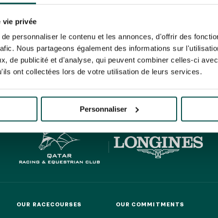
N PARTY - CYGAMES GRAND
ARIS - 14TH JULY
rise France Galop to store and process your email address in order to send you its new
N PARTY - CYGAMES GRAND
ribe at any time by using the “unsubscribe” link displayed in the newsletter.
Find ou
 vie privée
ARIS - 14TH JULY
e personnaliser le contenu et les annonces, d'offrir des fonctio
rafic. Nous partageons également des informations sur l'utilisati
, de publicité et d'analyse, qui peuvent combiner celles-ci avec
ils ont collectées lors de votre utilisation de leurs services.
HIPPIQUES ET ÉVÉNEMENTS
ING
BTOB – ENTERPRISES
Personnaliser
OUR RACECOURSES
OUR COMMITMENTS
OUR RACECOURSES
OUR COMMITMENTS