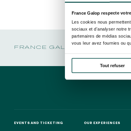
CHRISTMAS AT DEAUVILLE-LA TOUQUES
LA GARDE
Découvrez Aussi :
PRIX DE P
CHRISTMAS AT DEAUVILLE-LA TOUQUES
By clicking on subscribe, you autho
LA GARDE
about France Galop. You can unsubsc
NRJ MUSIC TOUR AUX EMIRATES POULES
France Galop respecte votre
PRIX DE P
D'ESSAI
rights are managed
.
Les cookies nous permettent d
ALL OUR EVENTS
sociaux et d'analyser notre t
partenaires de médias sociaux
vous leur avez fournies ou qu'
FRANCE GALOP - COURSES 
Quick access
PRACTICAL INFORMATION
CATER
Tout refuser
EVENTS AND TICKETING
OUR EXPERIENCES
EVENTS AND TICKETING
OUR EXPERIENCES