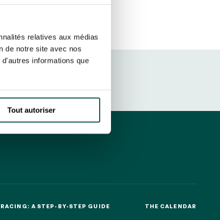
sletters as well as information
t more
about how your data and
SUBSCRIBE
nnalités relatives aux médias
on de notre site avec nos
 d'autres informations que
DRESS CODE
Tout autoriser
RACING: A STEP-BY-STEP GUIDE
THE CALENDAR
RACING: A STEP-BY-STEP GUIDE
THE CALENDAR