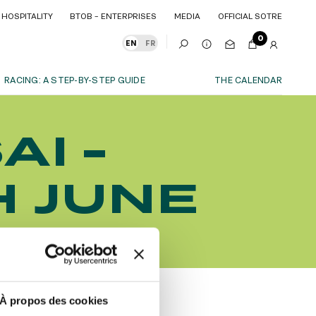
HOSPITALITY
BTOB – ENTERPRISES
MEDIA
OFFICIAL SOTRE
HOSPITALITY
BTOB – ENTERPRISES
MEDIA
OFFICIAL SOTRE
0
EN
FR
RACING: A STEP-BY-STEP GUIDE
THE CALENDAR
OUR EXPERIENCES
AI -
S
ITY
AS A FAMILY
ITMENTS
ITY
AS A FAMILY
H JUNE
WITH FRIENDS
WITH FRIENDS
date!
AS A COUPLE
AS A COUPLE
FOR SPORT
FOR SPORT
CORPORATE EVENTS
CORPORATE EVENTS
SUBSCRIBE
À propos des cookies