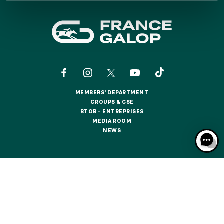
GRAND PRIX DE SAINT-CLOUD
JEUXDI BY PARISLONGCHAMP
JEUXDI BY PARISLONGCHAMP
LA GARDEN PARTY - CYGAMES GRAND PRIX DE PARIS -
14TH JULY
LA GARDEN PARTY - CYGAMES GRAND PRIX DE PARIS -
14TH JULY
ALL OUR EVENTS
MEMBERS' DEPARTMENT
MEMBERS' DEPARTMENT
GROUPS & CSE
GROUPS & CSE
BTOB – ENTREPRISES
BTOB – ENTREPRISES
MEDIA ROOM
MEDIA ROOM
OFFERS, PASSES AND MEMBERSHIPS
NEWS
NEWS
SEASON TICKET OFFERS
CONTACTS
ABOUT US
PARTNERS
COOKIES
SEASON TICKET OFFERS
DATA PROTECTION
LEGAL NOTICES
ALL RACE DAYS
ALL RACE DAYS
RESPONSIBLE SPECULATION
CGU / CGV
PARKING
PARKING