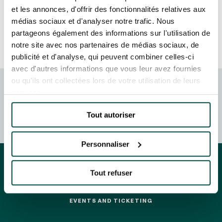
GRAND PRIX DE SAINT-CLOUD
et les annonces, d'offrir des fonctionnalités relatives aux
JEUXDI BY PARISLONGCHAMP
médias sociaux et d'analyser notre trafic. Nous
JEUXDI BY PARISLONGCHAMP
partageons également des informations sur l'utilisation de
notre site avec nos partenaires de médias sociaux, de
LA GARDEN PARTY - CYGAMES GRAND PRIX DE PARIS -
14TH JULY
publicité et d'analyse, qui peuvent combiner celles-ci
LA GARDEN PARTY - CYGAMES GRAND PRIX DE PARIS -
avec d'autres informations que vous leur avez fournies
14TH JULY
ou qu'ils ont collectées lors de votre utilisation de leurs
ALL OUR EVENTS
services.
FRANCE GALOP - COURSES
HIPPIQUES ET ÉVÉNEMENTS
Tout autoriser
OFFERS, PASSES AND MEMBERSHIPS
Personnaliser
SEASON TICKET OFFERS
SEASON TICKET OFFERS
Tout refuser
ALL RACE DAYS
ALL RACE DAYS
EVENTS AND TICKETING
EVENTS AND TICKETING
PARKING
PARKING