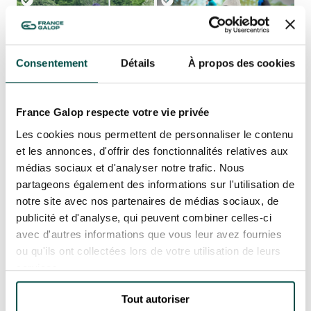
GRAND PRIX DE SAINT-CLOUD
JEUXDI BY PARISLONGCHAMP
JEUXDI BY PARISLONGCHAMP
Consentement
Détails
À propos des cookies
LA GARDEN PARTY - CYGAMES GRAND PRIX DE PARIS -
14TH JULY
LA GARDEN PARTY - CYGAMES GRAND PRIX DE PARIS -
14TH JULY
France Galop respecte votre vie privée
ALL OUR EVENTS
Les cookies nous permettent de personnaliser le contenu
et les annonces, d'offrir des fonctionnalités relatives aux
médias sociaux et d'analyser notre trafic. Nous
OFFERS, PASSES AND MEMBERSHIPS
partageons également des informations sur l'utilisation de
notre site avec nos partenaires de médias sociaux, de
publicité et d'analyse, qui peuvent combiner celles-ci
SEASON TICKET OFFERS
avec d'autres informations que vous leur avez fournies
SEASON TICKET OFFERS
ou qu'ils ont collectées lors de votre utilisation de leurs
ALL RACE DAYS
services.
ALL RACE DAYS
Tout autoriser
PARKING
PARKING