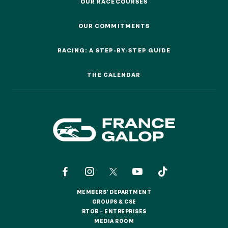
OUR RACECOURSES
OUR RACECOURSES
Quick access
OUR COMMITMENTS
OUR COMMITMENTS
PRACTICAL INFORMATION
RACING: A STEP-BY-STEP GUIDE
RACING: A STEP-BY-STEP GUIDE
CATERING
THE CALENDAR
THE CALENDAR
BTOB – ENTERPRISES
DRESS CODE
MEMBERS' DEPARTMENT
MEMBERS' DEPARTMENT
GROUPS & CSE
GROUPS & CSE
BTOB – ENTREPRISES
BTOB – ENTREPRISES
MEDIA ROOM
MEDIA ROOM