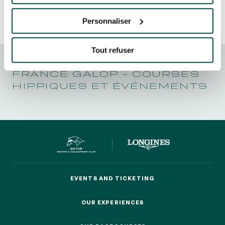
Personnaliser
Tout refuser
OUR EXPERIENCES
FRANCE GALOP - COURSES
HIPPIQUES ET ÉVÉNEMENTS
AS A FAMILY
AS A FAMILY
WITH FRIENDS
WITH FRIENDS
AS A COUPLE
AS A COUPLE
FOR SPORT
FOR SPORT
EVENTS AND TICKETING
EVENTS AND TICKETING
CORPORATE EVENTS
OUR EXPERIENCES
CORPORATE EVENTS
OUR EXPERIENCES