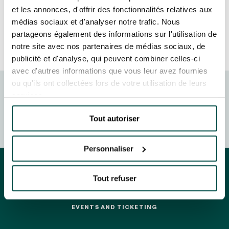
GRAND PRIX DE SAINT-CLOUD
et les annonces, d'offrir des fonctionnalités relatives aux
JEUXDI BY PARISLONGCHAMP
médias sociaux et d'analyser notre trafic. Nous
JEUXDI BY PARISLONGCHAMP
partageons également des informations sur l'utilisation de
notre site avec nos partenaires de médias sociaux, de
LA GARDEN PARTY - CYGAMES GRAND PRIX DE PARIS -
14TH JULY
publicité et d'analyse, qui peuvent combiner celles-ci
LA GARDEN PARTY - CYGAMES GRAND PRIX DE PARIS -
avec d'autres informations que vous leur avez fournies
14TH JULY
ou qu'ils ont collectées lors de votre utilisation de leurs
ALL OUR EVENTS
services.
FRANCE GALOP - COURSES
HIPPIQUES ET ÉVÉNEMENTS
Tout autoriser
OFFERS, PASSES AND MEMBERSHIPS
Personnaliser
SEASON TICKET OFFERS
SEASON TICKET OFFERS
Tout refuser
ALL RACE DAYS
ALL RACE DAYS
EVENTS AND TICKETING
EVENTS AND TICKETING
PARKING
PARKING