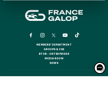
GRAND PRIX DE SAINT-CLOUD
JEUXDI BY PARISLONGCHAMP
JEUXDI BY PARISLONGCHAMP
LA GARDEN PARTY - CYGAMES GRAND PRIX DE PARIS -
14TH JULY
LA GARDEN PARTY - CYGAMES GRAND PRIX DE PARIS -
14TH JULY
ALL OUR EVENTS
MEMBERS' DEPARTMENT
MEMBERS' DEPARTMENT
GROUPS & CSE
GROUPS & CSE
BTOB – ENTREPRISES
BTOB – ENTREPRISES
MEDIA ROOM
MEDIA ROOM
OFFERS, PASSES AND MEMBERSHIPS
NEWS
NEWS
SEASON TICKET OFFERS
CONTACTS
ABOUT US
PARTNERS
COOKIES
SEASON TICKET OFFERS
DATA PROTECTION
LEGAL NOTICES
ALL RACE DAYS
ALL RACE DAYS
RESPONSIBLE SPECULATION
CGU / CGV
PARKING
PARKING