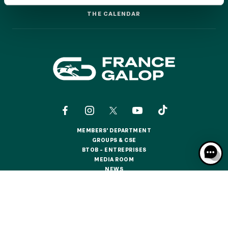
GRAND PRIX DE SAINT-CLOUD
THE CALENDAR
THE CALENDAR
JEUXDI BY PARISLONGCHAMP
JEUXDI BY PARISLONGCHAMP
LA GARDEN PARTY - CYGAMES GRAND PRIX DE PARIS -
14TH JULY
LA GARDEN PARTY - CYGAMES GRAND PRIX DE PARIS -
14TH JULY
ALL OUR EVENTS
MEMBERS' DEPARTMENT
OFFERS, PASSES AND MEMBERSHIPS
MEMBERS' DEPARTMENT
GROUPS & CSE
GROUPS & CSE
BTOB – ENTREPRISES
BTOB – ENTREPRISES
MEDIA ROOM
SEASON TICKET OFFERS
MEDIA ROOM
NEWS
SEASON TICKET OFFERS
NEWS
ALL RACE DAYS
ALL RACE DAYS
CONTACTS
ABOUT US
PARTNERS
COOKIES
PARKING
DATA PROTECTION
LEGAL NOTICES
PARKING