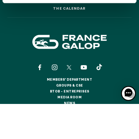
GRAND PRIX DE SAINT-CLOUD
THE CALENDAR
THE CALENDAR
JEUXDI BY PARISLONGCHAMP
JEUXDI BY PARISLONGCHAMP
LA GARDEN PARTY - CYGAMES GRAND PRIX DE PARIS -
14TH JULY
LA GARDEN PARTY - CYGAMES GRAND PRIX DE PARIS -
14TH JULY
ALL OUR EVENTS
MEMBERS' DEPARTMENT
OFFERS, PASSES AND MEMBERSHIPS
MEMBERS' DEPARTMENT
GROUPS & CSE
GROUPS & CSE
BTOB – ENTREPRISES
BTOB – ENTREPRISES
MEDIA ROOM
SEASON TICKET OFFERS
MEDIA ROOM
NEWS
SEASON TICKET OFFERS
NEWS
ALL RACE DAYS
ALL RACE DAYS
CONTACTS
ABOUT US
PARTNERS
COOKIES
PARKING
DATA PROTECTION
LEGAL NOTICES
PARKING