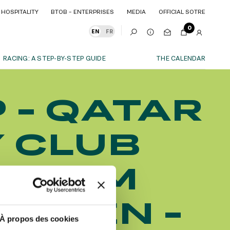
HOSPITALITY
BTOB – ENTERPRISES
MEDIA
OFFICIAL SOTRE
HOSPITALITY
BTOB – ENTERPRISES
MEDIA
OFFICIAL SOTRE
0
EN
FR
RACING: A STEP-BY-STEP GUIDE
THE CALENDAR
OUR EXPERIENCES
 - QATAR
S
ITY
AS A FAMILY
ITMENTS
ITY
AS A FAMILY
Y CLUB
WITH FRIENDS
WITH FRIENDS
date!
AS A COUPLE
AS A COUPLE
 FROM
FOR SPORT
FOR SPORT
CORPORATE EVENTS
CORPORATE EVENTS
'BRIEN -
SUBSCRIBE
À propos des cookies