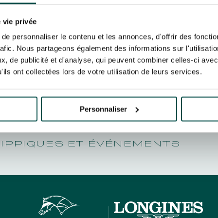
N PARTY - CYGAMES GRAND
2805202
ARIS - 14TH JULY
 tracking pixel to track email opens and tailor their content and frequency. I can opt o
N PARTY - CYGAMES GRAND
 vie privée
ARIS - 14TH JULY
rise France Galop to store and process your email address in order to send you its new
e personnaliser le contenu et les annonces, d'offrir des fonctio
ribe at any time by using the “unsubscribe” link displayed in the newsletter.
Find ou
rafic. Nous partageons également des informations sur l'utilisati
, de publicité et d'analyse, qui peuvent combiner celles-ci avec
ils ont collectées lors de votre utilisation de leurs services.
ING
BTOB – ENTERPRISES
Personnaliser
HIPPIQUES ET ÉVÉNEMENTS