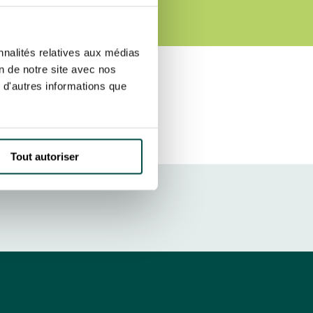
6
ut at any time using the “Manage my
SUBSCRIBE
sletters as well as information
nnalités relatives aux médias
t more
about how your data and
on de notre site avec nos
 d'autres informations que
DRESS CODE
Tout autoriser