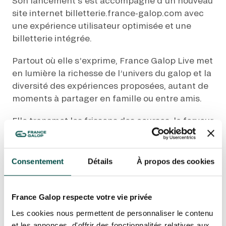
Son lancement s’est accompagné d’un nouveau
GRAND PRIX DE SAINT-CLOUD
site internet billetterie.france-galop.com avec
JEUXDI BY PARISLONGCHAMP
une expérience utilisateur optimisée et une
JEUXDI BY PARISLONGCHAMP
billetterie intégrée.
LA GARDEN PARTY - CYGAMES GRAND PRIX DE PARIS -
14TH JULY
Partout où elle s’exprime, France Galop Live met
LA GARDEN PARTY - CYGAMES GRAND PRIX DE PARIS -
en lumière la richesse de l’univers du galop et la
14TH JULY
diversité des expériences proposées, autant de
ALL OUR EVENTS
moments à partager en famille ou entre amis.
Elle transmet les frissons des courses, la ferveur
OFFERS, PASSES AND MEMBERSHIPS
des hippodromes et l’effervescence des
évènements. C’est un champ d’attraction pour
rassembler, et pour faire battre le galop dans le
Consentement
Détails
À propos des cookies
SEASON TICKET OFFERS
cœur de tous les Français.
SEASON TICKET OFFERS
ALL RACE DAYS
France Galop Live, des émotions à toute allure.
France Galop respecte votre vie privée
ALL RACE DAYS
Les cookies nous permettent de personnaliser le contenu
PARKING
et les annonces, d'offrir des fonctionnalités relatives aux
PARKING