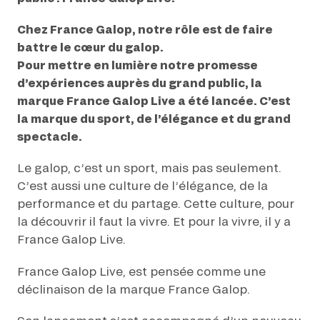
FAMILY RACE DAYS - L'HIPPODROME EN FAMILLE
By clicking on subscribe, you authorise France Galop to store and process
Chez France Galop, notre rôle est de faire
48H DE L'OBSTACLE
your email address in order to send you its newsletters as well as
battre le cœur du galop.
48H DE L'OBSTACLE
information about France Galop. You can unsubscribe at any time by using
SUBSCRIBE
the “unsubscribe” link displayed in the newsletter.
Find out more
about how
Pour mettre en lumière notre promesse
your data and rights are managed
.
CHRISTMAS AT DEAUVILLE-LA TOUQUES
d’expériences auprès du grand public, la
CHRISTMAS AT DEAUVILLE-LA TOUQUES
marque France Galop Live a été lancée. C’est
NRJ MUSIC TOUR AUX EMIRATES POULES D'ESSAI
la marque du sport, de l’élégance et du grand
NRJ MUSIC TOUR AUX EMIRATES POULES D'ESSAI
spectacle.
LE DÉFI DES HARAS - GRAND STEEPLE-CHASE DE PARIS
LE DÉFI DES HARAS - GRAND STEEPLE-CHASE DE PARIS
Le galop, c’est un sport, mais pas seulement.
C’est aussi une culture de l’élégance, de la
QATAR PRIX DU JOCKEY CLUB
performance et du partage. Cette culture, pour
QATAR PRIX DU JOCKEY CLUB
la découvrir il faut la vivre. Et pour la vivre, il y a
PRIX DE DIANE LONGINES
France Galop Live.
PRIX DE DIANE LONGINES
France Galop Live, est pensée comme une
OH! COURSES
OH! COURSES
déclinaison de la marque France Galop.
GRAND PRIX DE SAINT-CLOUD