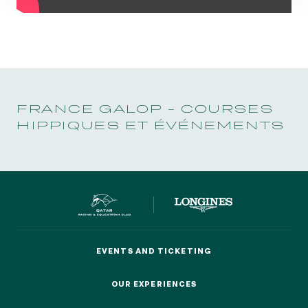
Quick access
PRACTICAL INFORMATION
CATERING
FRANCE GALOP - COURSES
HIPPIQUES ET ÉVÉNEMENTS
BTOB – ENTERPRISES
DRESS CODE
EVENTS AND TICKETING
EVENTS AND TICKETING
OUR EXPERIENCES
OUR EXPERIENCES