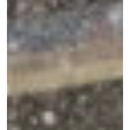
GRAND PRIX DE SAINT-CLOUD
JEUXDI BY PARISLONGCHAMP
JEUXDI BY PARISLONGCHAMP
LA GARDEN PARTY - CYGAMES GRAND PRIX DE PARIS -
14 JUILLET
LA GARDEN PARTY - CYGAMES GRAND PRIX DE PARIS -
14 JUILLET
TOUS NOS ÉVÉNEMENTS
OFFRES, PASS & ABONNEMENTS
ABONNEMENTS ANNUELS
ABONNEMENTS ANNUELS
JOURS DE COURSES
JOURS DE COURSES
PARKING
PARKING