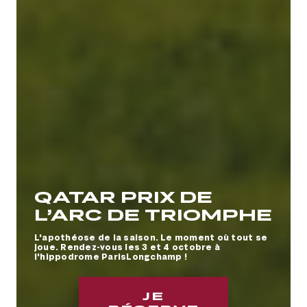
QATAR PRIX DE
L’ARC DE TRIOMPHE
L'apothéose de la saison. Le moment où tout se
joue. Rendez-vous les 3 et 4 octobre à
l'hippodrome ParisLongchamp !
Meeting de
L'HIPPODROME EN
À LA DECOUVERTE
VIVEZ DES
TÉLÉCHARGEZ
LA BOUTIQUE
NOS
TOUS LES JOURS
Deauville Barrière
FAMILLE
DE l'HIPPODROME
EMOTIONS A TOUTE
L'APP OFFICIELLE
OFFICIELLE
ABONNEMENTS
DE COURSES
JE
JE
JE
JE
JE
JE
JE
ALLURE AVEC NOS
FRANCE GALOP
ANNUELS