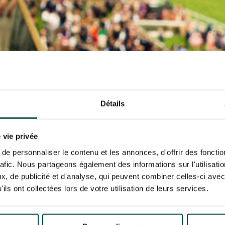
N PARTY - CYGAMES GRAND
ARIS - 14TH JULY
 tracking pixel to track email opens and tailor their content and frequency. I can opt o
N PARTY - CYGAMES GRAND
ARIS - 14TH JULY
rise France Galop to store and process your email address in order to send you its new
ribe at any time by using the “unsubscribe” link displayed in the newsletter.
Find ou
ING
BTOB – ENTERPRISES
Détails
 vie privée
e personnaliser le contenu et les annonces, d'offrir des fonctio
rafic. Nous partageons également des informations sur l'utilisati
, de publicité et d'analyse, qui peuvent combiner celles-ci avec
ils ont collectées lors de votre utilisation de leurs services.