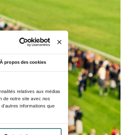
ut at any time using the “Manage my
SUBSCRIBE
sletters as well as information
t more
about how your data and
DRESS CODE
À propos des cookies
nnalités relatives aux médias
on de notre site avec nos
 d'autres informations que