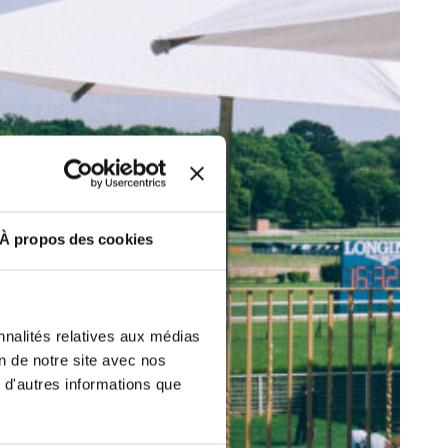
ut at any time using the “Manage my
SUBSCRIBE
sletters as well as information
t more
about how your data and
DRESS CODE
À propos des cookies
nnalités relatives aux médias
on de notre site avec nos
 d'autres informations que