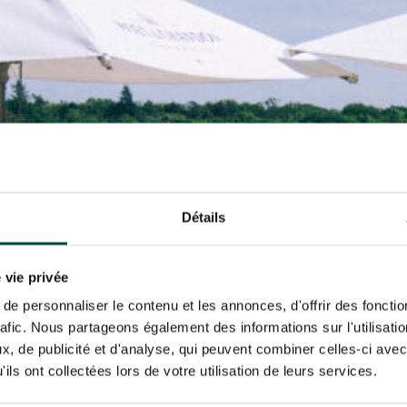
N PARTY - CYGAMES GRAND
ARIS - 14TH JULY
 tracking pixel to track email opens and tailor their content and frequency. I can opt o
N PARTY - CYGAMES GRAND
ARIS - 14TH JULY
rise France Galop to store and process your email address in order to send you its new
ribe at any time by using the “unsubscribe” link displayed in the newsletter.
Find ou
ING
BTOB – ENTERPRISES
Détails
 vie privée
e personnaliser le contenu et les annonces, d'offrir des fonctio
rafic. Nous partageons également des informations sur l'utilisati
, de publicité et d'analyse, qui peuvent combiner celles-ci avec
ils ont collectées lors de votre utilisation de leurs services.