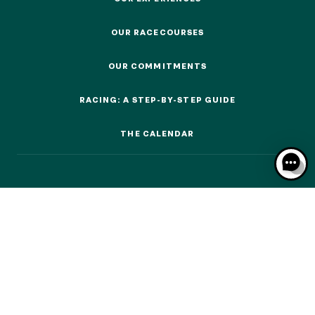
OUR EXPERIENCES
OUR RACECOURSES
OUR RACECOURSES
OUR COMMITMENTS
OUR COMMITMENTS
OUR EXPERIENCES
RACING: A STEP-BY-STEP GUIDE
RACING: A STEP-BY-STEP GUIDE
AS A FAMILY
AS A FAMILY
THE CALENDAR
THE CALENDAR
WITH FRIENDS
WITH FRIENDS
AS A COUPLE
AS A COUPLE
FOR SPORT
FOR SPORT
CORPORATE EVENTS
CORPORATE EVENTS
MEMBERS' DEPARTMENT
MEMBERS' DEPARTMENT
GROUPS & CSE