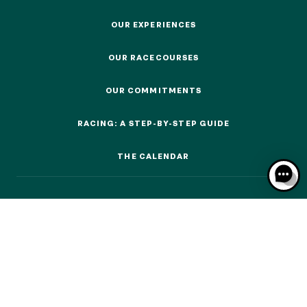
EVENTS AND TICKETING
OUR EXPERIENCES
OUR EXPERIENCES
OUR RACECOURSES
OUR RACECOURSES
OUR EXPERIENCES
OUR COMMITMENTS
OUR COMMITMENTS
AS A FAMILY
RACING: A STEP-BY-STEP GUIDE
AS A FAMILY
RACING: A STEP-BY-STEP GUIDE
WITH FRIENDS
THE CALENDAR
THE CALENDAR
WITH FRIENDS
AS A COUPLE
AS A COUPLE
FOR SPORT
FOR SPORT
CORPORATE EVENTS
CORPORATE EVENTS