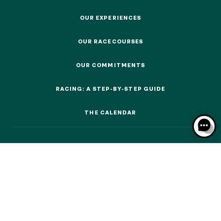
EVENTS AND TICKETING
OUR EXPERIENCES
OUR EXPERIENCES
OUR RACECOURSES
OUR RACECOURSES
OUR EXPERIENCES
OUR COMMITMENTS
OUR COMMITMENTS
AS A FAMILY
RACING: A STEP-BY-STEP GUIDE
AS A FAMILY
RACING: A STEP-BY-STEP GUIDE
WITH FRIENDS
THE CALENDAR
THE CALENDAR
WITH FRIENDS
AS A COUPLE
AS A COUPLE
FOR SPORT
FOR SPORT
CORPORATE EVENTS
CORPORATE EVENTS