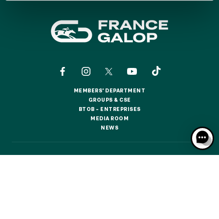
GRAND PRIX DE SAINT-CLOUD
JEUXDI BY PARISLONGCHAMP
JEUXDI BY PARISLONGCHAMP
LA GARDEN PARTY - CYGAMES GRAND PRIX DE PARIS -
14TH JULY
LA GARDEN PARTY - CYGAMES GRAND PRIX DE PARIS -
14TH JULY
ALL OUR EVENTS
MEMBERS' DEPARTMENT
MEMBERS' DEPARTMENT
GROUPS & CSE
GROUPS & CSE
BTOB – ENTREPRISES
BTOB – ENTREPRISES
MEDIA ROOM
MEDIA ROOM
OFFERS, PASSES AND MEMBERSHIPS
NEWS
NEWS
SEASON TICKET OFFERS
CONTACTS
ABOUT US
PARTNERS
COOKIES
SEASON TICKET OFFERS
DATA PROTECTION
LEGAL NOTICES
ALL RACE DAYS
ALL RACE DAYS
RESPONSIBLE SPECULATION
CGU / CGV
PARKING
PARKING