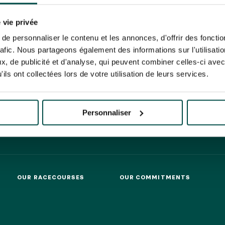
N PARTY - CYGAMES GRAND
ARIS - 14TH JULY
rise France Galop to store and process your email address in order to send you its new
N PARTY - CYGAMES GRAND
ribe at any time by using the “unsubscribe” link displayed in the newsletter.
Find ou
 vie privée
ARIS - 14TH JULY
e personnaliser le contenu et les annonces, d'offrir des fonctio
HIPPIQUES ET ÉVÉNEMENTS
rafic. Nous partageons également des informations sur l'utilisati
, de publicité et d'analyse, qui peuvent combiner celles-ci avec
ils ont collectées lors de votre utilisation de leurs services.
ING
BTOB – ENTERPRISES
Personnaliser
OUR RACECOURSES
OUR COMMITMENTS
OUR RACECOURSES
OUR COMMITMENTS