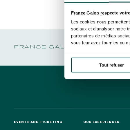
CHRISTMAS AT DEAUVILLE-LA TOUQUES
LA GARDE
Découvrez Aussi :
PRIX DE P
CHRISTMAS AT DEAUVILLE-LA TOUQUES
By clicking on subscribe, you autho
LA GARDE
about France Galop. You can unsubsc
NRJ MUSIC TOUR AUX EMIRATES POULES
France Galop respecte votre
PRIX DE P
D'ESSAI
rights are managed
.
Les cookies nous permettent d
ALL OUR EVENTS
sociaux et d'analyser notre t
partenaires de médias sociaux
vous leur avez fournies ou qu'
FRANCE GALOP - COURSES 
Quick access
PRACTICAL INFORMATION
CATER
Tout refuser
EVENTS AND TICKETING
OUR EXPERIENCES
EVENTS AND TICKETING
OUR EXPERIENCES