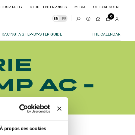
HOSPITALITY
BTOB – ENTERPRISES
MEDIA
OFFICIAL SOTRE
HOSPITALITY
BTOB – ENTERPRISES
MEDIA
OFFICIAL SOTRE
0
EN
FR
RACING: A STEP-BY-STEP GUIDE
THE CALENDAR
OUR EXPERIENCES
IE
S
ITY
AS A FAMILY
ITMENTS
ITY
AS A FAMILY
P AC -
WITH FRIENDS
WITH FRIENDS
date!
AS A COUPLE
AS A COUPLE
026
FOR SPORT
FOR SPORT
CORPORATE EVENTS
CORPORATE EVENTS
SUBSCRIBE
À propos des cookies