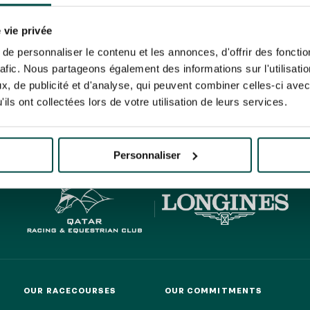
N PARTY - CYGAMES GRAND
ARIS - 14TH JULY
rise France Galop to store and process your email address in order to send you its new
N PARTY - CYGAMES GRAND
ribe at any time by using the “unsubscribe” link displayed in the newsletter.
Find ou
 vie privée
ARIS - 14TH JULY
e personnaliser le contenu et les annonces, d'offrir des fonctio
rafic. Nous partageons également des informations sur l'utilisati
, de publicité et d'analyse, qui peuvent combiner celles-ci avec
ils ont collectées lors de votre utilisation de leurs services.
HIPPIQUES ET ÉVÉNEMENTS
ING
BTOB – ENTERPRISES
Personnaliser
OUR RACECOURSES
OUR COMMITMENTS
OUR RACECOURSES
OUR COMMITMENTS