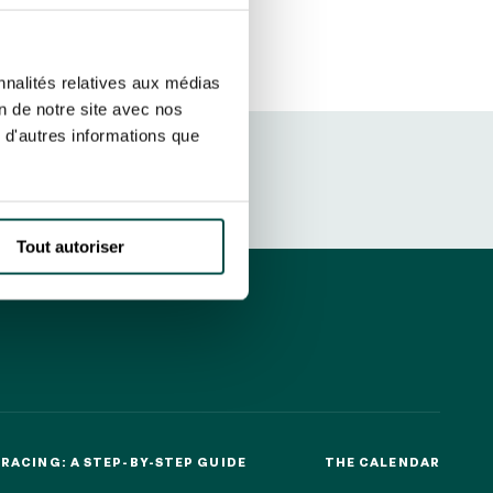
sletters as well as information
t more
about how your data and
SUBSCRIBE
nnalités relatives aux médias
on de notre site avec nos
 d'autres informations que
DRESS CODE
Tout autoriser
RACING: A STEP-BY-STEP GUIDE
THE CALENDAR
RACING: A STEP-BY-STEP GUIDE
THE CALENDAR