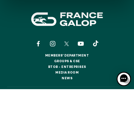
GRAND PRIX DE SAINT-CLOUD
JEUXDI BY PARISLONGCHAMP
JEUXDI BY PARISLONGCHAMP
LA GARDEN PARTY - CYGAMES GRAND PRIX DE PARIS -
14TH JULY
LA GARDEN PARTY - CYGAMES GRAND PRIX DE PARIS -
14TH JULY
ALL OUR EVENTS
MEMBERS' DEPARTMENT
MEMBERS' DEPARTMENT
GROUPS & CSE
GROUPS & CSE
BTOB – ENTREPRISES
BTOB – ENTREPRISES
MEDIA ROOM
MEDIA ROOM
OFFERS, PASSES AND MEMBERSHIPS
NEWS
NEWS
SEASON TICKET OFFERS
CONTACTS
ABOUT US
PARTNERS
COOKIES
SEASON TICKET OFFERS
DATA PROTECTION
LEGAL NOTICES
ALL RACE DAYS
ALL RACE DAYS
RESPONSIBLE SPECULATION
CGU / CGV
PARKING
PARKING