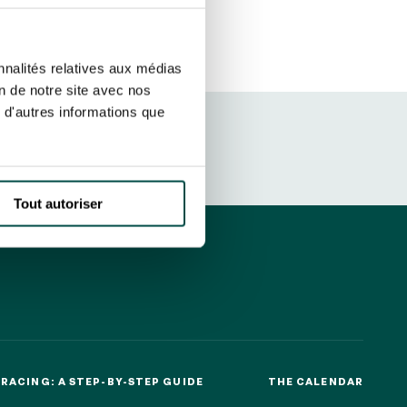
sletters as well as information
t more
about how your data and
SUBSCRIBE
nnalités relatives aux médias
on de notre site avec nos
 d'autres informations que
DRESS CODE
Tout autoriser
RACING: A STEP-BY-STEP GUIDE
THE CALENDAR
RACING: A STEP-BY-STEP GUIDE
THE CALENDAR