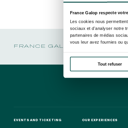
CHRISTMAS AT DEAUVILLE-LA TOUQUES
LA GARDE
Découvrez Aussi :
PRIX DE P
CHRISTMAS AT DEAUVILLE-LA TOUQUES
By clicking on subscribe, you autho
LA GARDE
about France Galop. You can unsubsc
NRJ MUSIC TOUR AUX EMIRATES POULES
France Galop respecte votre
PRIX DE P
D'ESSAI
rights are managed
.
Les cookies nous permettent d
ALL OUR EVENTS
sociaux et d'analyser notre t
partenaires de médias sociaux
vous leur avez fournies ou qu'
FRANCE GALOP - COURSES 
Quick access
PRACTICAL INFORMATION
CATER
Tout refuser
EVENTS AND TICKETING
OUR EXPERIENCES
EVENTS AND TICKETING
OUR EXPERIENCES