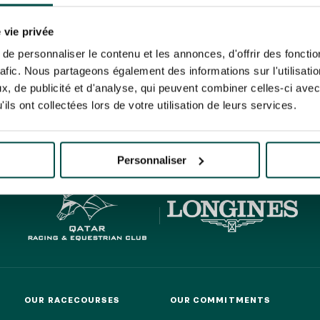
N PARTY - CYGAMES GRAND
ARIS - 14TH JULY
rise France Galop to store and process your email address in order to send you its new
N PARTY - CYGAMES GRAND
ribe at any time by using the “unsubscribe” link displayed in the newsletter.
Find ou
 vie privée
ARIS - 14TH JULY
e personnaliser le contenu et les annonces, d'offrir des fonctio
rafic. Nous partageons également des informations sur l'utilisati
, de publicité et d'analyse, qui peuvent combiner celles-ci avec
ils ont collectées lors de votre utilisation de leurs services.
HIPPIQUES ET ÉVÉNEMENTS
ING
BTOB – ENTERPRISES
Personnaliser
OUR RACECOURSES
OUR COMMITMENTS
OUR RACECOURSES
OUR COMMITMENTS