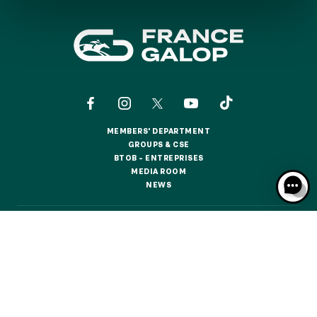
GRAND PRIX DE SAINT-CLOUD
JEUXDI BY PARISLONGCHAMP
JEUXDI BY PARISLONGCHAMP
LA GARDEN PARTY - CYGAMES GRAND PRIX DE PARIS -
14TH JULY
LA GARDEN PARTY - CYGAMES GRAND PRIX DE PARIS -
14TH JULY
ALL OUR EVENTS
MEMBERS' DEPARTMENT
MEMBERS' DEPARTMENT
GROUPS & CSE
GROUPS & CSE
BTOB – ENTREPRISES
BTOB – ENTREPRISES
MEDIA ROOM
MEDIA ROOM
OFFERS, PASSES AND MEMBERSHIPS
NEWS
NEWS
SEASON TICKET OFFERS
CONTACTS
ABOUT US
PARTNERS
COOKIES
SEASON TICKET OFFERS
DATA PROTECTION
LEGAL NOTICES
ALL RACE DAYS
ALL RACE DAYS
RESPONSIBLE SPECULATION
CGU / CGV
PARKING
PARKING