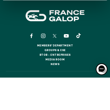
GRAND PRIX DE SAINT-CLOUD
JEUXDI BY PARISLONGCHAMP
JEUXDI BY PARISLONGCHAMP
LA GARDEN PARTY - CYGAMES GRAND PRIX DE PARIS -
14TH JULY
LA GARDEN PARTY - CYGAMES GRAND PRIX DE PARIS -
14TH JULY
ALL OUR EVENTS
MEMBERS' DEPARTMENT
MEMBERS' DEPARTMENT
GROUPS & CSE
GROUPS & CSE
BTOB – ENTREPRISES
BTOB – ENTREPRISES
MEDIA ROOM
MEDIA ROOM
OFFERS, PASSES AND MEMBERSHIPS
NEWS
NEWS
SEASON TICKET OFFERS
CONTACTS
ABOUT US
PARTNERS
COOKIES
SEASON TICKET OFFERS
DATA PROTECTION
LEGAL NOTICES
ALL RACE DAYS
ALL RACE DAYS
RESPONSIBLE SPECULATION
CGU / CGV
PARKING
PARKING