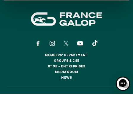
GRAND PRIX DE SAINT-CLOUD
JEUXDI BY PARISLONGCHAMP
JEUXDI BY PARISLONGCHAMP
LA GARDEN PARTY - CYGAMES GRAND PRIX DE PARIS -
14TH JULY
LA GARDEN PARTY - CYGAMES GRAND PRIX DE PARIS -
14TH JULY
ALL OUR EVENTS
MEMBERS' DEPARTMENT
MEMBERS' DEPARTMENT
GROUPS & CSE
GROUPS & CSE
BTOB – ENTREPRISES
BTOB – ENTREPRISES
MEDIA ROOM
MEDIA ROOM
OFFERS, PASSES AND MEMBERSHIPS
NEWS
NEWS
SEASON TICKET OFFERS
CONTACTS
ABOUT US
PARTNERS
COOKIES
SEASON TICKET OFFERS
DATA PROTECTION
LEGAL NOTICES
ALL RACE DAYS
ALL RACE DAYS
RESPONSIBLE SPECULATION
CGU / CGV
PARKING
PARKING