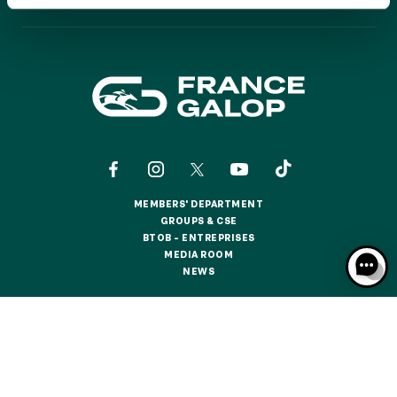
THE CALENDAR
GRAND PRIX DE SAINT-CLOUD
THE CALENDAR
JEUXDI BY PARISLONGCHAMP
JEUXDI BY PARISLONGCHAMP
LA GARDEN PARTY - CYGAMES GRAND PRIX DE PARIS -
14TH JULY
LA GARDEN PARTY - CYGAMES GRAND PRIX DE PARIS -
14TH JULY
ALL OUR EVENTS
MEMBERS' DEPARTMENT
MEMBERS' DEPARTMENT
GROUPS & CSE
OFFERS, PASSES AND MEMBERSHIPS
GROUPS & CSE
BTOB – ENTREPRISES
BTOB – ENTREPRISES
MEDIA ROOM
MEDIA ROOM
NEWS
NEWS
SEASON TICKET OFFERS
SEASON TICKET OFFERS
CONTACTS
ABOUT US
PARTNERS
COOKIES
ALL RACE DAYS
ALL RACE DAYS
DATA PROTECTION
LEGAL NOTICES
PARKING
RESPONSIBLE SPECULATION
CGU / CGV
PARKING