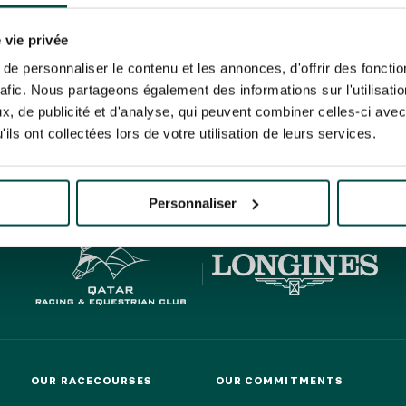
N PARTY - CYGAMES GRAND
ARIS - 14TH JULY
 tracking pixel to track email opens and tailor their content and frequency. I can opt o
N PARTY - CYGAMES GRAND
 vie privée
ARIS - 14TH JULY
rise France Galop to store and process your email address in order to send you its new
e personnaliser le contenu et les annonces, d'offrir des fonctio
ribe at any time by using the “unsubscribe” link displayed in the newsletter.
Find ou
rafic. Nous partageons également des informations sur l'utilisati
, de publicité et d'analyse, qui peuvent combiner celles-ci avec
ils ont collectées lors de votre utilisation de leurs services.
HIPPIQUES ET ÉVÉNEMENTS
ING
BTOB – ENTERPRISES
Personnaliser
OUR RACECOURSES
OUR COMMITMENTS
OUR RACECOURSES
OUR COMMITMENTS