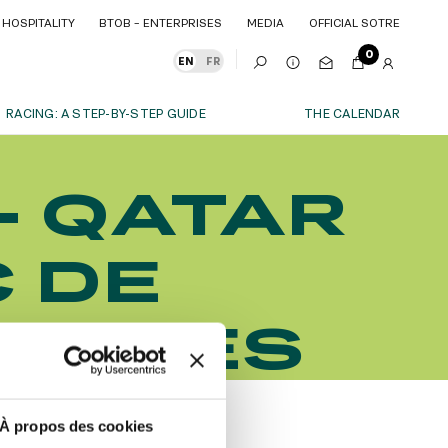
HOSPITALITY
BTOB – ENTERPRISES
MEDIA
OFFICIAL SOTRE
HOSPITALITY
BTOB – ENTERPRISES
MEDIA
OFFICIAL SOTRE
0
EN
FR
RACING: A STEP-BY-STEP GUIDE
THE CALENDAR
OUR EXPERIENCES
- QATAR
S
ITY
AS A FAMILY
ITMENTS
ITY
AS A FAMILY
C DE
WITH FRIENDS
WITH FRIENDS
date!
AS A COUPLE
AS A COUPLE
 DATES
FOR SPORT
FOR SPORT
CORPORATE EVENTS
CORPORATE EVENTS
SUBSCRIBE
À propos des cookies