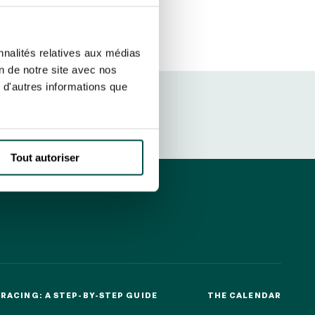
ut at any time using the “Manage my
SUBSCRIBE
sletters as well as information
nnalités relatives aux médias
t more
about how your data and
on de notre site avec nos
 d'autres informations que
DRESS CODE
Tout autoriser
RACING: A STEP-BY-STEP GUIDE
THE CALENDAR
RACING: A STEP-BY-STEP GUIDE
THE CALENDAR