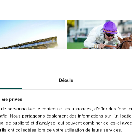
N PARTY - CYGAMES GRAND
ARIS - 14TH JULY
 tracking pixel to track email opens and tailor their content and frequency. I can opt o
N PARTY - CYGAMES GRAND
ARIS - 14TH JULY
rise France Galop to store and process your email address in order to send you its new
ribe at any time by using the “unsubscribe” link displayed in the newsletter.
Find ou
ING
BTOB – ENTERPRISES
Détails
 vie privée
e personnaliser le contenu et les annonces, d'offrir des fonctio
rafic. Nous partageons également des informations sur l'utilisati
, de publicité et d'analyse, qui peuvent combiner celles-ci avec
ils ont collectées lors de votre utilisation de leurs services.