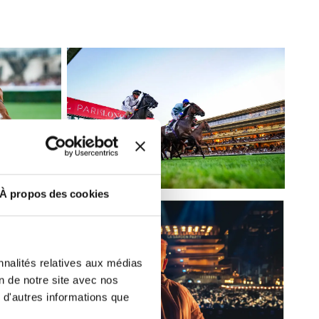
ut at any time using the “Manage my
SUBSCRIBE
sletters as well as information
t more
about how your data and
DRESS CODE
À propos des cookies
nnalités relatives aux médias
on de notre site avec nos
 d'autres informations que