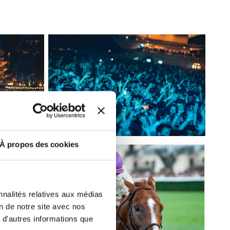
r fréquence. Je pourrai le retirer à
S’ABONNER
etter ainsi que des informations
ans la newsletter.
En savoir plus
sur
DRESS CODE
À propos des cookies
nnalités relatives aux médias
on de notre site avec nos
 d'autres informations que