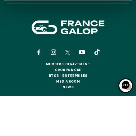
GRAND PRIX DE SAINT-CLOUD
JEUXDI BY PARISLONGCHAMP
JEUXDI BY PARISLONGCHAMP
LA GARDEN PARTY - CYGAMES GRAND PRIX DE PARIS -
14TH JULY
LA GARDEN PARTY - CYGAMES GRAND PRIX DE PARIS -
14TH JULY
ALL OUR EVENTS
MEMBERS' DEPARTMENT
MEMBERS' DEPARTMENT
GROUPS & CSE
GROUPS & CSE
BTOB – ENTREPRISES
OFFERS, PASSES AND MEMBERSHIPS
BTOB – ENTREPRISES
MEDIA ROOM
MEDIA ROOM
NEWS
NEWS
SEASON TICKET OFFERS
SEASON TICKET OFFERS
CONTACTS
ABOUT US
PARTNERS
COOKIES
ALL RACE DAYS
DATA PROTECTION
LEGAL NOTICES
ALL RACE DAYS
RESPONSIBLE SPECULATION
CGU / CGV
PARKING
PARKING