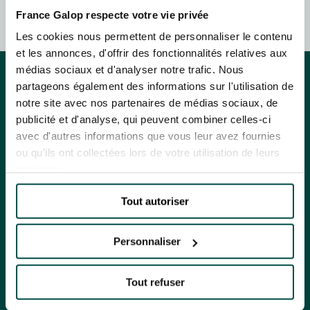
HIPPIQUES ET ÉVÉNEMENTS
FAMILY RACE DAYS - L'HIPPODROME EN FAMILLE
France Galop respecte votre vie privée
I agree to France Galop using a tracking pixel to track email opens and
48H DE L'OBSTACLE
tailor their content and frequency. I can opt out at any time using the
Les cookies nous permettent de personnaliser le contenu
48H DE L'OBSTACLE
“Manage my email tracking” link.
et les annonces, d'offrir des fonctionnalités relatives aux
SUBSCRIBE
By clicking on subscribe, you authorise France Galop to store and process
médias sociaux et d'analyser notre trafic. Nous
CHRISTMAS AT DEAUVILLE-LA TOUQUES
your email address in order to send you its newsletters as well as
CHRISTMAS AT DEAUVILLE-LA TOUQUES
partageons également des informations sur l'utilisation de
information about France Galop. You can unsubscribe at any time by using
the “unsubscribe” link displayed in the newsletter.
Find out more
about how
notre site avec nos partenaires de médias sociaux, de
NRJ MUSIC TOUR AUX EMIRATES POULES D'ESSAI
your data and rights are managed
.
publicité et d'analyse, qui peuvent combiner celles-ci
NRJ MUSIC TOUR AUX EMIRATES POULES D'ESSAI
EVENTS AND TICKETING
avec d'autres informations que vous leur avez fournies
EVENTS AND TICKETING
LE DÉFI DES HARAS - GRAND STEEPLE-CHASE DE PARIS
ou qu'ils ont collectées lors de votre utilisation de leurs
LE DÉFI DES HARAS - GRAND STEEPLE-CHASE DE PARIS
OUR EXPERIENCES
services.
OUR EXPERIENCES
QATAR PRIX DU JOCKEY CLUB
QATAR PRIX DU JOCKEY CLUB
OUR RACECOURSES
Tout autoriser
OUR RACECOURSES
PRIX DE DIANE LONGINES
OUR COMMITMENTS
PRIX DE DIANE LONGINES
OUR COMMITMENTS
Personnaliser
OH! COURSES
RACING: A STEP-BY-STEP GUIDE
OH! COURSES
RACING: A STEP-BY-STEP GUIDE
Tout refuser
THE CALENDAR
GRAND PRIX DE SAINT-CLOUD
THE CALENDAR