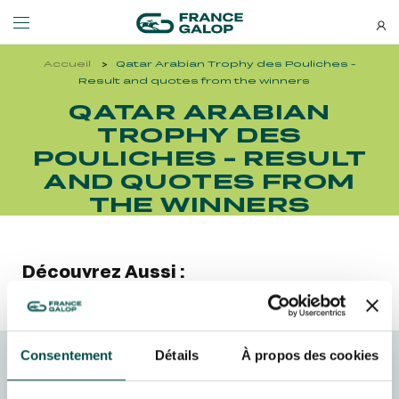
Accueil
Qatar Arabian Trophy des Pouliches -
Events and ticketing
About us
Result and quotes from the winners
QATAR ARABIAN
TROPHY DES
NEWSLETTERS
EVENTS
ABOUT US
POULICHES - RESULT
AND QUOTES FROM
Special deals, news and new
MEETING DE DEAUVILLE BARRIÈRE
ABOUT US
additions: stay up-to-date!
THE WINNERS
MEETING DE DEAUVILLE BARRIÈRE
ABOUT US
QATAR ARC TRIALS
OUR EQUINE WELFARE COMMITMENTS
QATAR ARC TRIALS
OUR EQUINE WELFARE COMMITMENTS
Découvrez Aussi :
À LA DÉCOUVERTE DE L'HIPPODROME
ENVIRONMENTAL RESPONSIBILITY
À LA DÉCOUVERTE DE L'HIPPODROME
ENVIRONMENTAL RESPONSIBILITY
QATAR PRIX DE L'ARC DE TRIOMPHE
Consentement
Détails
À propos des cookies
QATAR PRIX DE L'ARC DE TRIOMPHE
SUBSCRIBE
FRANCE GALOP - COURSES
FAMILY RACE DAYS - L'HIPPODROME EN FAMILLE