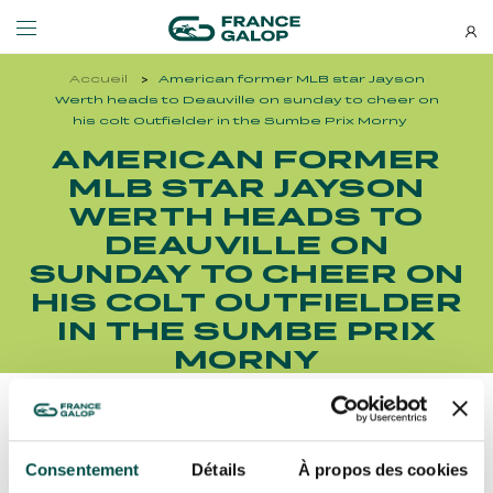
Accueil
American former MLB star Jayson
Events and ticketing
About us
Werth heads to Deauville on sunday to cheer on
his colt Outfielder in the Sumbe Prix Morny
AMERICAN FORMER
NEWSLETTERS
EVENTS
ABOUT US
MLB STAR JAYSON
WERTH HEADS TO
Special deals, news and new
DEAUVILLE ON
MEETING DE DEAUVILLE BARRIÈRE
ABOUT US
additions: stay up-to-date!
MEETING DE DEAUVILLE BARRIÈRE
ABOUT US
SUNDAY TO CHEER ON
HIS COLT OUTFIELDER
QATAR ARC TRIALS
OUR EQUINE WELFARE COMMITMENTS
QATAR ARC TRIALS
OUR EQUINE WELFARE COMMITMENTS
IN THE SUMBE PRIX
MORNY
À LA DÉCOUVERTE DE L'HIPPODROME
ENVIRONMENTAL RESPONSIBILITY
À LA DÉCOUVERTE DE L'HIPPODROME
ENVIRONMENTAL RESPONSIBILITY
QATAR PRIX DE L'ARC DE TRIOMPHE
Découvrez Aussi :
QATAR PRIX DE L'ARC DE TRIOMPHE
SUBSCRIBE
Consentement
Détails
À propos des cookies
FAMILY RACE DAYS - L'HIPPODROME EN FAMILLE