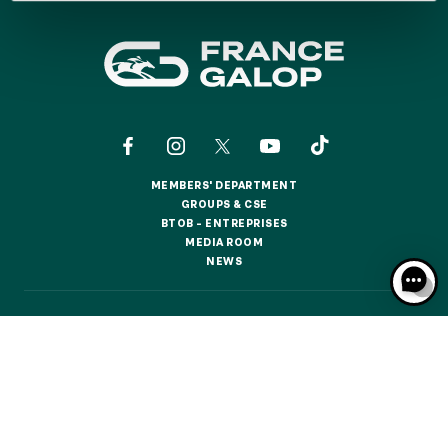
GRAND PRIX DE SAINT-CLOUD
JEUXDI BY PARISLONGCHAMP
JEUXDI BY PARISLONGCHAMP
LA GARDEN PARTY - CYGAMES GRAND PRIX DE PARIS -
14TH JULY
LA GARDEN PARTY - CYGAMES GRAND PRIX DE PARIS -
14TH JULY
ALL OUR EVENTS
MEMBERS' DEPARTMENT
MEMBERS' DEPARTMENT
GROUPS & CSE
GROUPS & CSE
BTOB – ENTREPRISES
BTOB – ENTREPRISES
MEDIA ROOM
MEDIA ROOM
OFFERS, PASSES AND MEMBERSHIPS
NEWS
NEWS
SEASON TICKET OFFERS
CONTACTS
ABOUT US
PARTNERS
COOKIES
SEASON TICKET OFFERS
DATA PROTECTION
LEGAL NOTICES
ALL RACE DAYS
ALL RACE DAYS
RESPONSIBLE SPECULATION
CGU / CGV
PARKING
PARKING