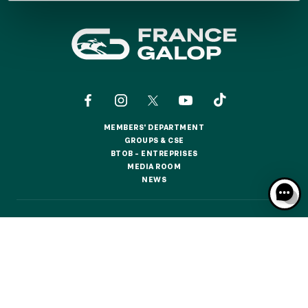
GRAND PRIX DE SAINT-CLOUD
JEUXDI BY PARISLONGCHAMP
JEUXDI BY PARISLONGCHAMP
LA GARDEN PARTY - CYGAMES GRAND PRIX DE PARIS -
14TH JULY
LA GARDEN PARTY - CYGAMES GRAND PRIX DE PARIS -
14TH JULY
ALL OUR EVENTS
MEMBERS' DEPARTMENT
MEMBERS' DEPARTMENT
GROUPS & CSE
GROUPS & CSE
BTOB – ENTREPRISES
BTOB – ENTREPRISES
MEDIA ROOM
MEDIA ROOM
OFFERS, PASSES AND MEMBERSHIPS
NEWS
NEWS
SEASON TICKET OFFERS
CONTACTS
ABOUT US
PARTNERS
COOKIES
SEASON TICKET OFFERS
DATA PROTECTION
LEGAL NOTICES
ALL RACE DAYS
ALL RACE DAYS
RESPONSIBLE SPECULATION
CGU / CGV
PARKING
PARKING