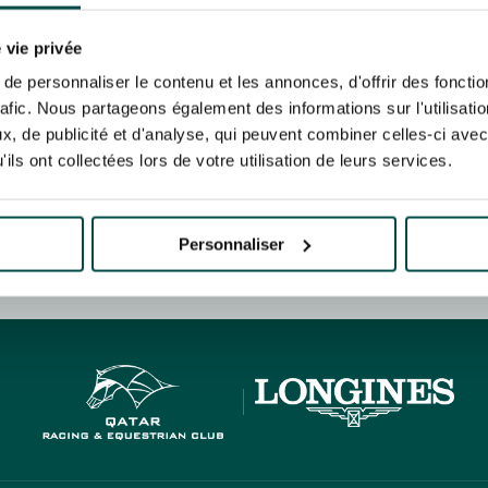
N PARTY - CYGAMES GRAND
ARIS - 14TH JULY
 tracking pixel to track email opens and tailor their content and frequency. I can opt o
N PARTY - CYGAMES GRAND
 vie privée
ARIS - 14TH JULY
rise France Galop to store and process your email address in order to send you its new
e personnaliser le contenu et les annonces, d'offrir des fonctio
ribe at any time by using the “unsubscribe” link displayed in the newsletter.
Find ou
rafic. Nous partageons également des informations sur l'utilisati
, de publicité et d'analyse, qui peuvent combiner celles-ci avec
ils ont collectées lors de votre utilisation de leurs services.
ING
BTOB – ENTERPRISES
Personnaliser
HIPPIQUES ET ÉVÉNEMENTS