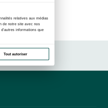
ut at any time using the “Manage my
SUBSCRIBE
sletters as well as information
nnalités relatives aux médias
t more
about how your data and
on de notre site avec nos
 d'autres informations que
DRESS CODE
Tout autoriser