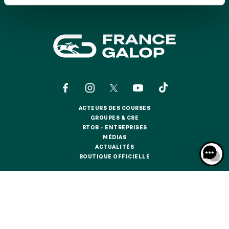
GRAND PRIX DE SAINT-CLOUD
JEUXDI BY PARISLONGCHAMP
JEUXDI BY PARISLONGCHAMP
LA GARDEN PARTY - CYGAMES GRAND PRIX DE PARIS -
14 JUILLET
LA GARDEN PARTY - CYGAMES GRAND PRIX DE PARIS -
14 JUILLET
TOUS NOS ÉVÉNEMENTS
ACTEURS DES COURSES
ACTEURS DES COURSES
GROUPES & CSE
GROUPES & CSE
BTOB – ENTREPRISES
OFFRES, PASS & ABONNEMENTS
BTOB – ENTREPRISES
MÉDIAS
MÉDIAS
ACTUALITÉS
ACTUALITÉS
BOUTIQUE OFFICIELLE
BOUTIQUE OFFICIELLE
ABONNEMENTS ANNUELS
ABONNEMENTS ANNUELS
CONTACTS
QUI SOMMES-NOUS ?
PARTENAIRES
JOURS DE COURSES
JOURS DE COURSES
INFORMATIONS COOKIES
DONNÉES PERSONNELLES
PARKING
MENTIONS LÉGALES
JEU RESPONSABLE
FAQ
CGV
CGU
PARKING