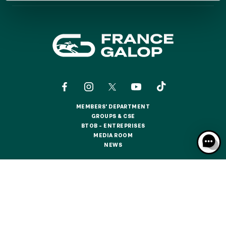
GRAND PRIX DE SAINT-CLOUD
JEUXDI BY PARISLONGCHAMP
JEUXDI BY PARISLONGCHAMP
LA GARDEN PARTY - CYGAMES GRAND PRIX DE PARIS -
14TH JULY
LA GARDEN PARTY - CYGAMES GRAND PRIX DE PARIS -
14TH JULY
ALL OUR EVENTS
MEMBERS' DEPARTMENT
MEMBERS' DEPARTMENT
GROUPS & CSE
GROUPS & CSE
BTOB – ENTREPRISES
OFFERS, PASSES AND MEMBERSHIPS
BTOB – ENTREPRISES
MEDIA ROOM
MEDIA ROOM
NEWS
NEWS
SEASON TICKET OFFERS
SEASON TICKET OFFERS
CONTACTS
ABOUT US
PARTNERS
COOKIES
ALL RACE DAYS
DATA PROTECTION
LEGAL NOTICES
ALL RACE DAYS
RESPONSIBLE SPECULATION
CGU / CGV
PARKING
PARKING