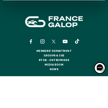
GRAND PRIX DE SAINT-CLOUD
JEUXDI BY PARISLONGCHAMP
JEUXDI BY PARISLONGCHAMP
LA GARDEN PARTY - CYGAMES GRAND PRIX DE PARIS -
14TH JULY
LA GARDEN PARTY - CYGAMES GRAND PRIX DE PARIS -
14TH JULY
ALL OUR EVENTS
MEMBERS' DEPARTMENT
MEMBERS' DEPARTMENT
GROUPS & CSE
GROUPS & CSE
BTOB – ENTREPRISES
OFFERS, PASSES AND MEMBERSHIPS
BTOB – ENTREPRISES
MEDIA ROOM
MEDIA ROOM
NEWS
NEWS
SEASON TICKET OFFERS
SEASON TICKET OFFERS
CONTACTS
ABOUT US
PARTNERS
COOKIES
ALL RACE DAYS
DATA PROTECTION
LEGAL NOTICES
ALL RACE DAYS
RESPONSIBLE SPECULATION
CGU / CGV
PARKING
PARKING