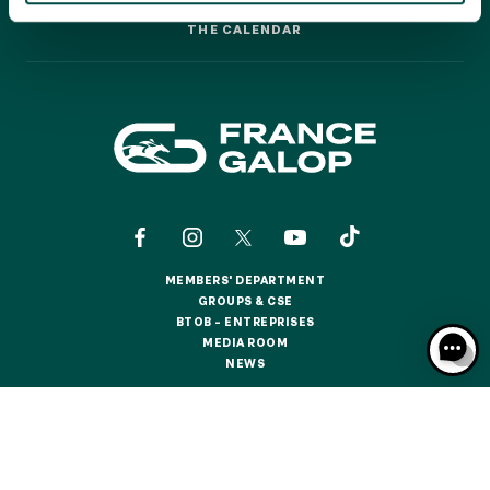
GRAND PRIX DE SAINT-CLOUD
THE CALENDAR
THE CALENDAR
JEUXDI BY PARISLONGCHAMP
JEUXDI BY PARISLONGCHAMP
LA GARDEN PARTY - CYGAMES GRAND PRIX DE PARIS -
14TH JULY
LA GARDEN PARTY - CYGAMES GRAND PRIX DE PARIS -
14TH JULY
ALL OUR EVENTS
MEMBERS' DEPARTMENT
OFFERS, PASSES AND MEMBERSHIPS
MEMBERS' DEPARTMENT
GROUPS & CSE
GROUPS & CSE
BTOB – ENTREPRISES
BTOB – ENTREPRISES
MEDIA ROOM
SEASON TICKET OFFERS
MEDIA ROOM
NEWS
SEASON TICKET OFFERS
NEWS
ALL RACE DAYS
ALL RACE DAYS
CONTACTS
ABOUT US
PARTNERS
COOKIES
PARKING
DATA PROTECTION
LEGAL NOTICES
PARKING