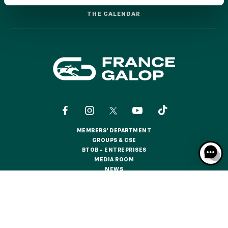
GRAND PRIX DE SAINT-CLOUD
THE CALENDAR
THE CALENDAR
JEUXDI BY PARISLONGCHAMP
JEUXDI BY PARISLONGCHAMP
LA GARDEN PARTY - CYGAMES GRAND PRIX DE PARIS -
14TH JULY
LA GARDEN PARTY - CYGAMES GRAND PRIX DE PARIS -
14TH JULY
ALL OUR EVENTS
MEMBERS' DEPARTMENT
OFFERS, PASSES AND MEMBERSHIPS
MEMBERS' DEPARTMENT
GROUPS & CSE
GROUPS & CSE
BTOB – ENTREPRISES
BTOB – ENTREPRISES
MEDIA ROOM
SEASON TICKET OFFERS
MEDIA ROOM
NEWS
SEASON TICKET OFFERS
NEWS
ALL RACE DAYS
ALL RACE DAYS
CONTACTS
ABOUT US
PARTNERS
COOKIES
PARKING
DATA PROTECTION
LEGAL NOTICES
PARKING