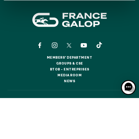
GRAND PRIX DE SAINT-CLOUD
JEUXDI BY PARISLONGCHAMP
JEUXDI BY PARISLONGCHAMP
LA GARDEN PARTY - CYGAMES GRAND PRIX DE PARIS -
14TH JULY
LA GARDEN PARTY - CYGAMES GRAND PRIX DE PARIS -
14TH JULY
ALL OUR EVENTS
MEMBERS' DEPARTMENT
MEMBERS' DEPARTMENT
GROUPS & CSE
GROUPS & CSE
BTOB – ENTREPRISES
BTOB – ENTREPRISES
MEDIA ROOM
MEDIA ROOM
OFFERS, PASSES AND MEMBERSHIPS
NEWS
NEWS
SEASON TICKET OFFERS
CONTACTS
ABOUT US
PARTNERS
COOKIES
SEASON TICKET OFFERS
DATA PROTECTION
LEGAL NOTICES
ALL RACE DAYS
ALL RACE DAYS
RESPONSIBLE SPECULATION
CGU / CGV
PARKING
PARKING