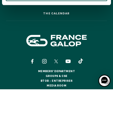
GRAND PRIX DE SAINT-CLOUD
RACING: A STEP-BY-STEP GUIDE
RACING: A STEP-BY-STEP GUIDE
JEUXDI BY PARISLONGCHAMP
THE CALENDAR
JEUXDI BY PARISLONGCHAMP
THE CALENDAR
LA GARDEN PARTY - CYGAMES GRAND PRIX DE PARIS -
14TH JULY
LA GARDEN PARTY - CYGAMES GRAND PRIX DE PARIS -
14TH JULY
ALL OUR EVENTS
OFFERS, PASSES AND MEMBERSHIPS
MEMBERS' DEPARTMENT
MEMBERS' DEPARTMENT
GROUPS & CSE
GROUPS & CSE
SEASON TICKET OFFERS
BTOB – ENTREPRISES
BTOB – ENTREPRISES
SEASON TICKET OFFERS
MEDIA ROOM
MEDIA ROOM
NEWS
NEWS
ALL RACE DAYS
ALL RACE DAYS
CONTACTS
ABOUT US
PARTNERS
COOKIES
PARKING
PARKING