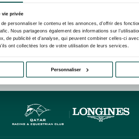
N PARTY - CYGAMES GRAND
ARIS - 14TH JULY
 tracking pixel to track email opens and tailor their content and frequency. I can opt o
N PARTY - CYGAMES GRAND
 vie privée
ARIS - 14TH JULY
rise France Galop to store and process your email address in order to send you its new
e personnaliser le contenu et les annonces, d'offrir des fonctio
ribe at any time by using the “unsubscribe” link displayed in the newsletter.
Find ou
rafic. Nous partageons également des informations sur l'utilisati
, de publicité et d'analyse, qui peuvent combiner celles-ci avec
ils ont collectées lors de votre utilisation de leurs services.
ING
BTOB – ENTERPRISES
Personnaliser
HIPPIQUES ET ÉVÉNEMENTS