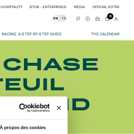
HOSPITALITY
BTOB – ENTERPRISES
MEDIA
OFFICIAL SOTRE
HOSPITALITY
BTOB – ENTERPRISES
MEDIA
OFFICIAL SOTRE
0
EN
FR
RACING: A STEP-BY-STEP GUIDE
THE CALENDAR
OUR EXPERIENCES
 CHASE
S
ITY
AS A FAMILY
ITMENTS
ITY
AS A FAMILY
TEUIL
WITH FRIENDS
WITH FRIENDS
date!
AS A COUPLE
AS A COUPLE
ROUND
FOR SPORT
FOR SPORT
CORPORATE EVENTS
CORPORATE EVENTS
SUBSCRIBE
À propos des cookies