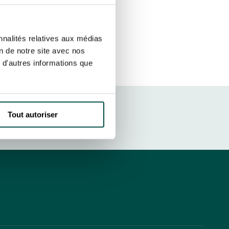
ut at any time using the “Manage my
SUBSCRIBE
sletters as well as information
nnalités relatives aux médias
t more
about how your data and
on de notre site avec nos
 d'autres informations que
DRESS CODE
Tout autoriser